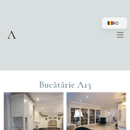
RO
EN
Bucătărie A13