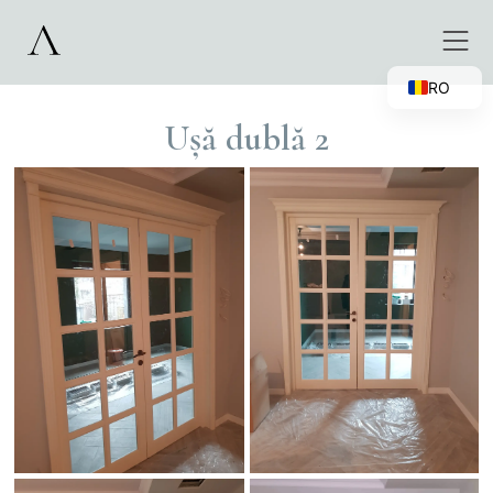
RO
EN
Ușă dublă 2