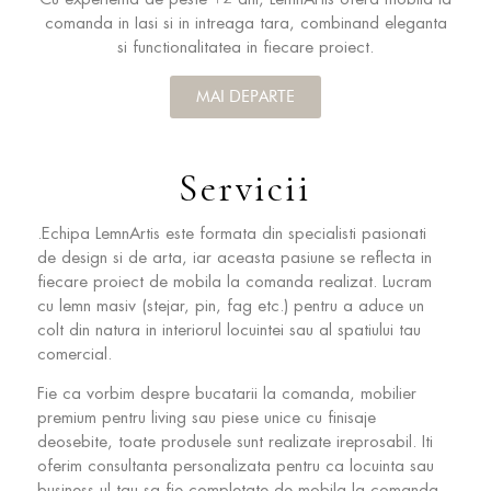
comanda in Iasi si in intreaga tara, combinand eleganta
si functionalitatea in fiecare proiect.
MAI DEPARTE
Servicii
.Echipa LemnArtis este formata din specialisti pasionati
de design si de arta, iar aceasta pasiune se reflecta in
fiecare proiect de mobila la comanda realizat. Lucram
cu lemn masiv (stejar, pin, fag etc.) pentru a aduce un
colt din natura in interiorul locuintei sau al spatiului tau
comercial.
Fie ca vorbim despre bucatarii la comanda, mobilier
premium pentru living sau piese unice cu finisaje
deosebite, toate produsele sunt realizate ireprosabil. Iti
oferim consultanta personalizata pentru ca locuinta sau
business-ul tau sa fie completate de mobila la comanda