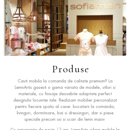
Produse
Cauti mobila la comanda de calitate premium? La
LemnArtis gasesti o gama variata de modele, stiluri si
materiale, cu finisaje deosebite adaptate perfect
designului locuintei tale. Realizam mobilier personalizat
pentru fiecare spatiu al casei: bucatarii la comanda,
livinguri, dormitoare, bai si dressinguri, dar si piese
speciale precum usi si scari din lemn masiv.
Cu experienta de peste 12 ani, LemnArtis ofera mobila la