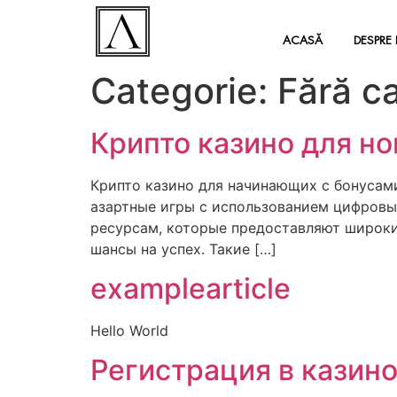
ACASĂ
DESPRE
Categorie:
Fără c
Крипто казино для но
Крипто казино для начинающих с бонусами
азартные игры с использованием цифровы
ресурсам, которые предоставляют широк
шансы на успех. Такие […]
examplearticle
Hello World
Регистрация в казино