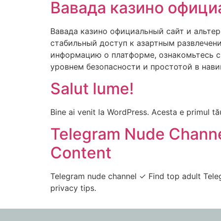
Вавада казино офици
Вавада казино официальный сайт и альтер
стабильный доступ к азартным развлечени
информацию о платформе, ознакомьтесь с 
уровнем безопасности и простотой в нави
Salut lume!
Bine ai venit la WordPress. Acesta e primul tău
Telegram Nude Channel
Content
Telegram nude channel ✓ Find top adult Teleg
privacy tips.