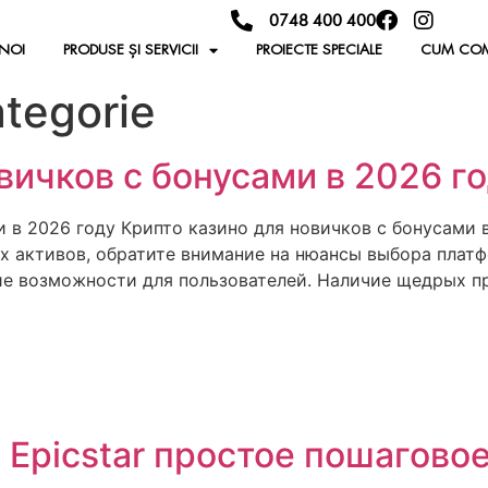
0748 400 400
 NOI
PRODUSE ȘI SERVICII
PROIECTE SPECIALE
CUM CO
ategorie
вичков с бонусами в 2026 г
 в 2026 году Крипто казино для новичков с бонусами 
х активов, обратите внимание на нюансы выбора платф
ие возможности для пользователей. Наличие щедрых 
 Epicstar простое пошагово