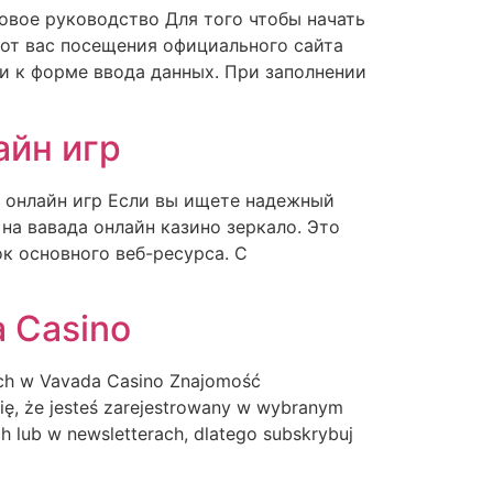
говое руководство Для того чтобы начать
 от вас посещения официального сайта
ти к форме ввода данных. При заполнении
айн игр
х онлайн игр Если вы ищете надежный
а вавада онлайн казино зеркало. Это
к основного веб-ресурса. С
a Casino
ch w Vavada Casino Znajomość
ię, że jesteś zarejestrowany w wybranym
h lub w newsletterach, dlatego subskrybuj