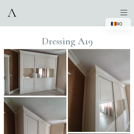
RO
EN
Dressing A19