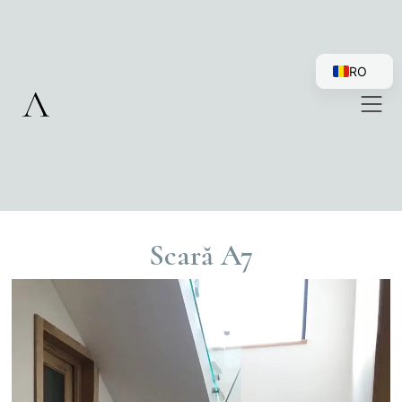
RO
EN
Scară A7