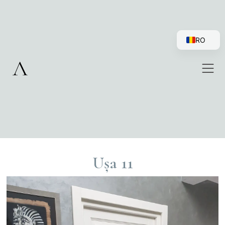
RO
EN
Ușa 11