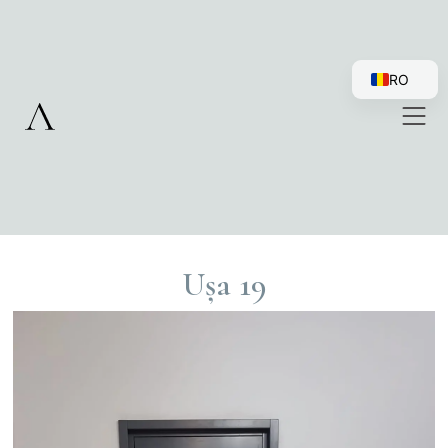
RO
EN
Ușa 19