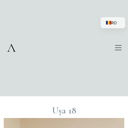
RO
EN
Ușa 18