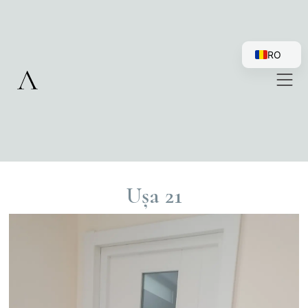
RO
EN
Ușa 21